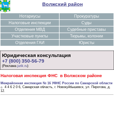
Волжский район
Нотариусы
Прокуратуры
Налоговые инспекции
Суды
Отделения МВД
Судебные приставы
Участковые пункты
Тюрьмы, колонии
Отделения ГАИ
Юристы
Юридическая консультация
+7 (800) 350-56-79
(Реклама
jurik.ru
)
Налоговая инспекция ФНС в Волжском районе
Межрайонная инспекция № 16 УФНС России по Самарской области
⌂ 4 4 6 2 0 6, Самарская область, г. Новокуйбышевск, ул. Пирогова, д.
12.